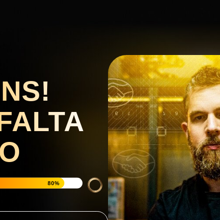
NS!
FALTA
MO
80%