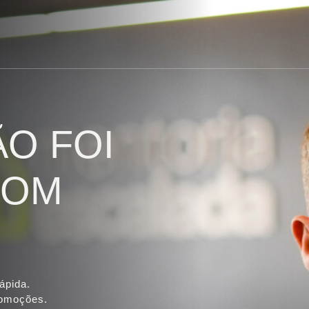
ÃO FOI
COM
ápida.
romoções.