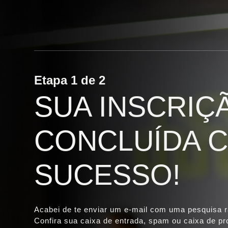
Etapa 1 de 2
SUA INSCRIÇ
CONCLUÍDA 
SUCESSO!
Acabei de te enviar um e-mail com uma
pesquisa r
Confira sua caixa de entrada, spam ou caixa de p