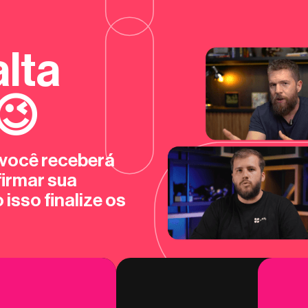
alta
😉
 você receberá
firmar sua
 isso finalize os