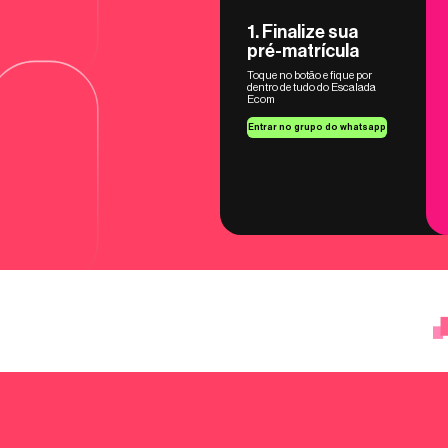
1. Finalize sua
pré-matrícula
Toque no botão e fique por
dentro de tudo do Escalada
Ecom
Entrar no grupo do whatsapp