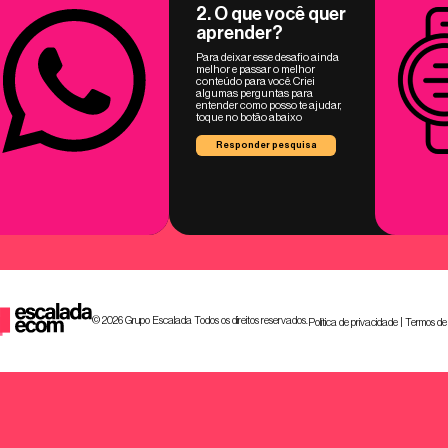
2. O que você quer
aprender?
Para deixar esse desafio ainda
melhor e passar o melhor
conteúdo para você. Criei
algumas perguntas para
entender como posso te ajudar,
toque no botão abaixo
Responder pesquisa
© 2026 Grupo Escalada Todos os direitos reservados.
Política de privacidade
|
Termos de