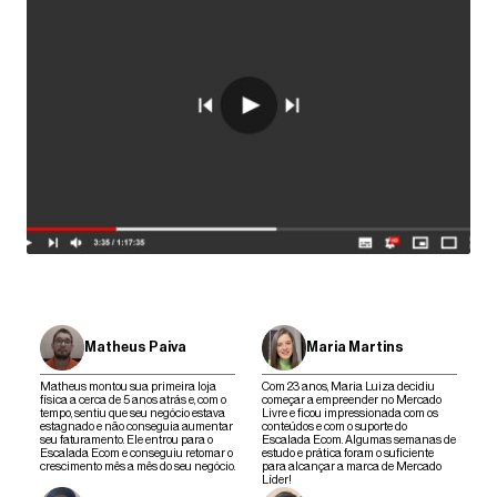
Matheus Paiva
Maria Martins
Matheus montou sua primeira loja
Com 23 anos, Maria Luiza decidiu
física a cerca de 5 anos atrás e, com o
começar a empreender no Mercado
tempo, sentiu que seu negócio estava
Livre e ficou impressionada com os
estagnado e não conseguia aumentar
conteúdos e com o suporte do
seu faturamento. Ele entrou para o
Escalada Ecom. Algumas semanas de
Escalada Ecom e conseguiu retomar o
estudo e prática foram o suficiente
crescimento mês a mês do seu negócio.
para alcançar a marca de Mercado
Líder!