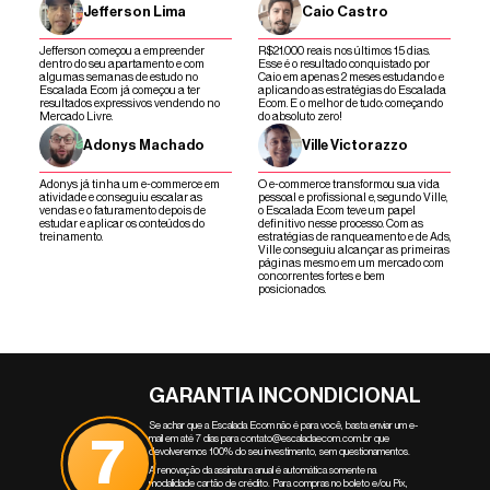
Jefferson Lima
Caio Castro
Jefferson começou a empreender
R$21.000 reais nos últimos 15 dias.
dentro do seu apartamento e com
Esse é o resultado conquistado por
algumas semanas de estudo no
Caio em apenas 2 meses estudando e
Escalada Ecom já começou a ter
aplicando as estratégias do Escalada
resultados expressivos vendendo no
Ecom. E o melhor de tudo: começando
Mercado Livre.
do absoluto zero!
Adonys Machado
Ville Victorazzo
Adonys já tinha um e-commerce em
O e-commerce transformou sua vida
atividade e conseguiu escalar as
pessoal e profissional e, segundo Ville,
vendas e o faturamento depois de
o Escalada Ecom teve um papel
estudar e aplicar os conteúdos do
definitivo nesse processo. Com as
treinamento.
estratégias de ranqueamento e de Ads,
Ville conseguiu alcançar as primeiras
páginas mesmo em um mercado com
concorrentes fortes e bem
posicionados.
GARANTIA INCONDICIONAL
Se achar que a Escalada Ecom não é para você, basta enviar um e-
7
mail em até 7 dias para contato@escaladaecom.com.br que
devolveremos 100% do seu investimento, sem questionamentos.
A renovação da assinatura anual é automática somente na
modalidade cartão de crédito. Para compras no boleto e/ou Pix,