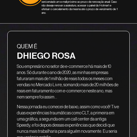
será enviado um e-mail próximo ao prazo de renovação anual. Caso
não deseje renovar a assinatura, acessar o painel da Hotmart e
efetuar o cancelamento da mesma até o prazo de vencimento de 1
ano.
QUEM É
DHIEGO ROSA
Sou empresário no setor de e-commerce há mais de 10
anos. Só durante o ano de 2020, as minhas empresas
faturaram mais de 1 milhão de reais todos os meses com
vendas no Mercado Livre, somando mais de 20 milhões de
reais em faturamento com e-commerce neste ano, mas
nem sempre foi assim...
Nessa jornada eu comecei de baixo, assim como você! Tive
duas experiências traumáticas como CLT, a primeira em
uma gráfica, a segunda em um call center da antiga
Speedy, e foi depois dessas experiências que decidi que
nunca mais trabalharia para alguém novamente. Eu seria