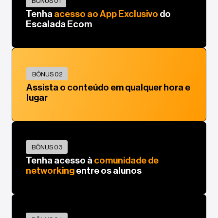
BÔNUS 01
Tenha
acesso ao App Exclusivo
do
Escalada Ecom
BÔNUS 02
Assista o conteúdo em qualquer hora e
lugar
BÔNUS 03
Tenha acesso à
comunidade de
networking
entre os alunos